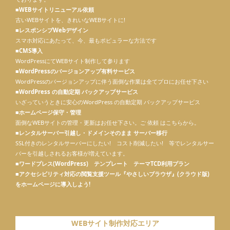
■WEBサイトリニューアル依頼
古いWEBサイトを、きれいなWEBサイトに!
■レスポンシブWebデザイン
スマホ対応にあたって、今、最もポピュラーな方法です
■CMS導入
WordPressにてWEBサイト制作して参ります
■
WordPressのバージョンアップ有料サービス
WordPressのバージョンアップに伴う面倒な作業は全てプロにお任せ下さい
■
WordPress の自動定期 バックアップサービス
いざっていうときに安心のWordPress の自動定期 バックアップサービス
■
ホームページ保守・管理
面倒なWEBサイトの管理・更新はお任せ下さい。ご 依頼 はこちらから。
■
レンタルサーバー引越し・ドメインそのまま サーバー移行
SSL付きのレンタルサーバーにしたい! コスト削減したい! 等でレンタルサー
バーを引越しされるお客様が増えています。
■
ワードプレス(WordPress) テンプレート テーマTCD利用プラン
■
アクセシビリティ対応の閲覧支援ツール『やさしいブラウザ』(クラウド版)
をホームページに導入しよう!
WEBサイト制作対応エリア