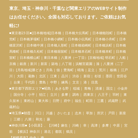
東京、埼玉・神奈川・千葉など関東エリアのWEBサイト制作
はお任せください。全国も対応しております。ご依頼はお気
軽に!
■東京都23 区■[日本橋地域]
日本橋
| 日本橋大伝馬町 | 日本橋蛎殻町 | 日本橋
兜町 | 日本橋茅場町 | 日本橋小網町 | 日本橋小伝馬町 | 日本橋小舟町 | 日本
橋富沢町 | 日本橋中洲 |
日本橋人形町
| 日本橋箱崎町 | 日本橋浜町 | 日本橋
馬喰町 | 日本橋久松町 | 日本橋堀留町 | 日本橋本石町 | 日本橋本町 | 日本橋
室町 | 日本橋横山町 | 東日本橋 | 八重洲（一丁目）[京橋地域] 明石町 | 入船 |
京橋 | 銀座 | 新川 | 新富 | 築地 | 八丁堀 | 浜離宮庭園 | 湊 | 八重洲（二丁
目）[月島地域]勝どき | 月島 | 佃 | 豊海町 | 晴海 | 足立｜ 荒川｜ 板橋｜ 江戸
川｜ 大田｜ 葛飾｜ 北区｜ 江東｜ 品川｜ 渋谷｜ 新宿｜ 杉並｜ 墨田｜ 世田谷
｜ 台東｜ 千代田｜ 豊島｜ 中野｜ 練馬｜ 文京｜ 港｜ 目黒
■東京都下西部エリア■昭島｜ あきる野｜ 稲城｜ 青梅｜ 清瀬｜ 国立｜ 小金井
｜ 国分寺｜ 小平｜ 狛江｜ 立川｜ 多摩｜ 調布｜ 西東京｜ 八王子｜ 羽村｜ 東
久留米｜ 東村山｜ 東大和｜ 日野｜ 府中｜ 福生｜ 町田｜ 三鷹｜ 武蔵野｜ 武
蔵村山
■埼玉県■朝霞｜ 川口｜ 川越｜ さいたま｜ 志木｜ 草加｜ 所沢｜ 戸田｜ 新座
｜ 三郷｜ 八潮｜ 和光｜ 蕨
■神奈川県■【
小田原
】、【川崎】麻生｜ 川崎｜ 幸｜ 高津｜ 多摩｜ 中原｜ 宮
前 【横浜】神奈川｜ 港北｜ 都筑｜ 鶴見｜
【相模原市】中央｜ 南