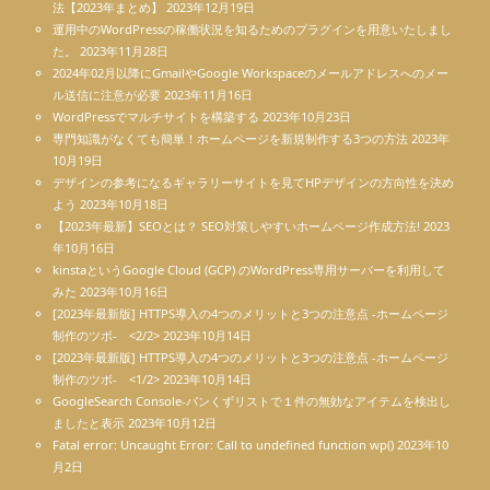
法【2023年まとめ】
2023年12月19日
運用中のWordPressの稼働状況を知るためのプラグインを用意いたしまし
た。
2023年11月28日
2024年02月以降にGmailやGoogle Workspaceのメールアドレスへのメー
ル送信に注意が必要
2023年11月16日
WordPressでマルチサイトを構築する
2023年10月23日
専門知識がなくても簡単！ホームページを新規制作する3つの方法
2023年
10月19日
デザインの参考になるギャラリーサイトを見てHPデザインの方向性を決め
よう
2023年10月18日
【2023年最新】SEOとは？ SEO対策しやすいホームページ作成方法!
2023
年10月16日
kinstaというGoogle Cloud (GCP) のWordPress専用サーバーを利用して
みた
2023年10月16日
[2023年最新版] HTTPS導入の4つのメリットと3つの注意点 -ホームページ
制作のツボ- <2/2>
2023年10月14日
[2023年最新版] HTTPS導入の4つのメリットと3つの注意点 -ホームページ
制作のツボ- <1/2>
2023年10月14日
GoogleSearch Console-パンくずリストで１件の無効なアイテムを検出し
ましたと表示
2023年10月12日
Fatal error: Uncaught Error: Call to undefined function wp()
2023年10
月2日