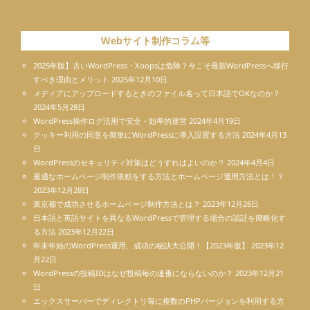
Webサイト制作コラム等
2025年版】古いWordPress・Xoopsは危険？今こそ最新WordPressへ移行
すべき理由とメリット
2025年12月10日
メディアにアップロードするときのファイル名って日本語でOKなのか？
2024年5月28日
WordPress操作ログ活用で安全・効率的運営
2024年4月19日
クッキー利用の同意を簡単にWordPressに導入設置する方法
2024年4月13
日
WordPressのセキュリティ対策はどうすればよいのか？
2024年4月4日
最適なホームページ制作依頼をする方法とホームページ運用方法とは！？
2023年12月28日
東京都で成功させるホームページ制作方法とは？
2023年12月26日
日本語と英語サイトを異なるWordPressで管理する場合の認証を簡略化す
る方法
2023年12月22日
年末年始のWordPress運用、成功の秘訣大公開！【2023年版】
2023年12
月22日
WordPressの投稿IDはなぜ投稿毎の連番にならないのか？
2023年12月21
日
エックスサーバーでディレクトリ毎に複数のPHPバージョンを利用する方