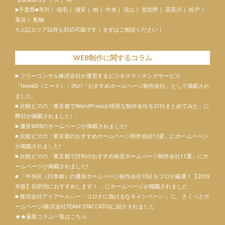
■千葉県■市川｜ 稲毛｜ 浦安｜ 柏｜ 中央｜ 流山｜ 習志野｜ 花見川｜ 松戸｜
美浜｜ 船橋
※上記エリア以外も対応可能です！まずはご相談ください！
WEB制作に関するコラム
■ フリーコンサル株式会社が運営するビジネスマッチングサービス
「
NeeeD（ニード）
」内の「
おすすめホームページ制作会社
」として掲載され
ました。
■ 比較ビズの「東京都でWordPressが得意な制作会社を21社まとめてみた」に
弊社が掲載されました!
■ 優良WEBのホームページが掲載されました!
■ 比較ビズの「東京都のおすすめホームページ制作会社11選」にホームページ
が掲載されました!
■ 比較ビズの「東京都で評判のおすすめ格安ホームページ制作会社11選」にホ
ームページが掲載されました!
■ 「中央区（日本橋）の優良ホームページ制作会社10社をプロが厳選！【2019
年版】目的別におすすめします！ 」にホームページが掲載されました
■ 株式会社アイアールシー「コロナに負けるなキャンペーン 」に、さくっとホ
ームページ(株式会社TEAM STACCATO)に紹介されました
★★最新コラム一覧はこちら