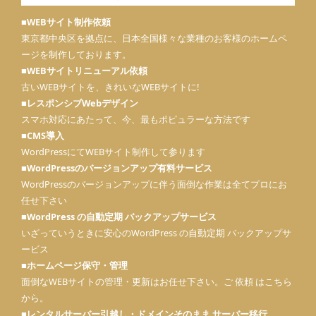
■WEBサイト制作依頼
東京都中央区を拠点に、日本全国様々な業種のお客様のホームペ
ージを制作しております。
■WEBサイトリニューアル依頼
古いWEBサイトを、きれいなWEBサイトに!
■レスポンシブWebデザイン
スマホ対応にあたって、今、最もポピュラーな方法です
■CMS導入
WordPressにてWEBサイト制作して参ります
■
WordPressのバージョンアップ有料サービス
WordPressのバージョンアップに伴う面倒な作業は全てプロにお
任せ下さい
■
WordPress の自動定期 バックアップサービス
いざっていうときに安心のWordPress の自動定期 バックアップサ
ービス
■
ホームページ保守・管理
面倒なWEBサイトの管理・更新はお任せ下さい。ご 依頼 はこちら
から。
■
レンタルサーバー引越し・ドメインそのまま サーバー移行