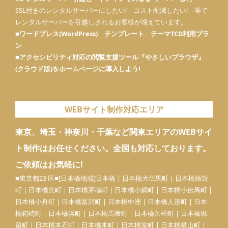
SSL付きのレンタルサーバーにしたい! コスト削減したい! 等で
レンタルサーバーを引越しされるお客様が増えています。
■
ワードプレス(WordPress) テンプレート テーマTCD利用プラ
ン
■
アクセシビリティ対応の閲覧支援ツール『やさしいブラウザ』
(クラウド版)をホームページに導入しよう!
WEBサイト制作対応エリア
東京、埼玉・神奈川・千葉など関東エリアのWEBサイ
ト制作はお任せください。全国も対応しております。
ご依頼はお気軽に!
■東京都23 区■[日本橋地域]
日本橋
| 日本橋大伝馬町 | 日本橋蛎殻
町 | 日本橋兜町 | 日本橋茅場町 | 日本橋小網町 | 日本橋小伝馬町 |
日本橋小舟町 | 日本橋富沢町 | 日本橋中洲 |
日本橋人形町
| 日本
橋箱崎町 | 日本橋浜町 | 日本橋馬喰町 | 日本橋久松町 | 日本橋堀
留町 | 日本橋本石町 | 日本橋本町 | 日本橋室町 | 日本橋横山町 |