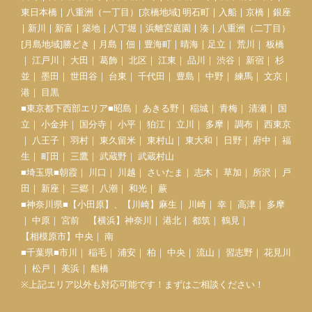
東日本橋 | 八重洲（一丁目）[京橋地域] 明石町 | 入船 | 京橋 | 銀座
| 新川 | 新富 | 築地 | 八丁堀 | 浜離宮庭園 | 湊 | 八重洲（二丁目）
[月島地域]勝どき | 月島 | 佃 | 豊海町 | 晴海 | 足立｜ 荒川｜ 板橋
｜ 江戸川｜ 大田｜ 葛飾｜ 北区｜ 江東｜ 品川｜ 渋谷｜ 新宿｜ 杉
並｜ 墨田｜ 世田谷｜ 台東｜ 千代田｜ 豊島｜ 中野｜ 練馬｜ 文京｜
港｜ 目黒
■東京都下西部エリア■昭島｜ あきる野｜ 稲城｜ 青梅｜ 清瀬｜ 国
立｜ 小金井｜ 国分寺｜ 小平｜ 狛江｜ 立川｜ 多摩｜ 調布｜ 西東京
｜ 八王子｜ 羽村｜ 東久留米｜ 東村山｜ 東大和｜ 日野｜ 府中｜ 福
生｜ 町田｜ 三鷹｜ 武蔵野｜ 武蔵村山
■埼玉県■朝霞｜ 川口｜ 川越｜ さいたま｜ 志木｜ 草加｜ 所沢｜ 戸
田｜ 新座｜ 三郷｜ 八潮｜ 和光｜ 蕨
■神奈川県■【
小田原
】、【川崎】麻生｜ 川崎｜ 幸｜ 高津｜ 多摩
｜ 中原｜ 宮前 【横浜】神奈川｜ 港北｜ 都筑｜ 鶴見｜
【相模原市】中央｜ 南
■千葉県■市川｜ 稲毛｜ 浦安｜ 柏｜ 中央｜ 流山｜ 習志野｜ 花見川
｜ 松戸｜ 美浜｜ 船橋
※上記エリア以外も対応可能です！まずはご相談ください！