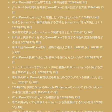
WordPress操作ログ活用で安全・効率的運営
2024年4月19日
クッキー利用の同意を簡単にWordPressに導入設置する方法
2024年4月13
日
WordPressのセキュリティ対策はどうすればよいのか？
2024年4月4日
最適なホームページ制作依頼をする方法とホームページ運用方法とは！？
2023年12月28日
東京都で成功させるホームページ制作方法とは？
2023年12月26日
日本語と英語サイトを異なるWordPressで管理する場合の認証を簡略化す
る方法
2023年12月22日
年末年始のWordPress運用、成功の秘訣大公開！【2023年版】
2023年12
月22日
WordPressの投稿IDはなぜ投稿毎の連番にならないのか？
2023年12月21
日
エックスサーバーでディレクトリ毎に複数のPHPバージョンを利用する方
法【2023年まとめ】
2023年12月19日
運用中のWordPressの稼働状況を知るためのプラグインを用意いたしまし
た。
2023年11月28日
2024年02月以降にGmailやGoogle Workspaceのメールアドレスへのメー
ル送信に注意が必要
2023年11月16日
WordPressでマルチサイトを構築する
2023年10月23日
専門知識がなくても簡単！ホームページを新規制作する3つの方法
2023年
10月19日