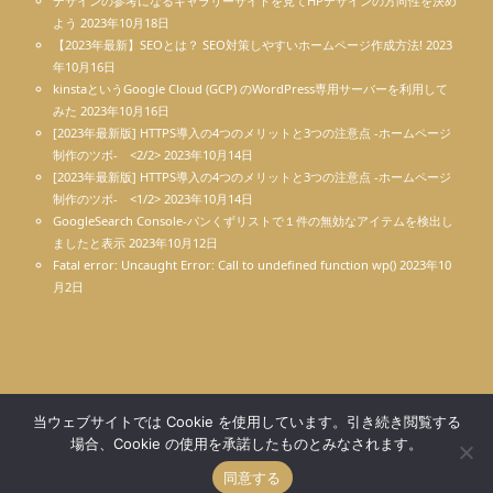
デザインの参考になるギャラリーサイトを見てHPデザインの方向性を決め
よう
2023年10月18日
【2023年最新】SEOとは？ SEO対策しやすいホームページ作成方法!
2023
年10月16日
kinstaというGoogle Cloud (GCP) のWordPress専用サーバーを利用して
みた
2023年10月16日
[2023年最新版] HTTPS導入の4つのメリットと3つの注意点 -ホームページ
制作のツボ- <2/2>
2023年10月14日
[2023年最新版] HTTPS導入の4つのメリットと3つの注意点 -ホームページ
制作のツボ- <1/2>
2023年10月14日
GoogleSearch Console-パンくずリストで１件の無効なアイテムを検出し
ましたと表示
2023年10月12日
Fatal error: Uncaught Error: Call to undefined function wp()
2023年10
月2日
当ウェブサイトでは Cookie を使用しています。引き続き閲覧する
Copyright © さくっとホームページ作成東京 All Rights Reserved.
場合、Cookie の使用を承諾したものとみなされます。
同意する