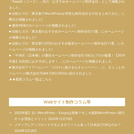
「
NeeeD（ニード）
」内の「
おすすめホームページ制作会社
」として掲載され
ました。
■ 比較ビズの「東京都でWordPressが得意な制作会社を21社まとめてみた」に
弊社が掲載されました!
■ 優良WEBのホームページが掲載されました!
■ 比較ビズの「東京都のおすすめホームページ制作会社11選」にホームページ
が掲載されました!
■ 比較ビズの「東京都で評判のおすすめ格安ホームページ制作会社11選」にホ
ームページが掲載されました!
■ 「中央区（日本橋）の優良ホームページ制作会社10社をプロが厳選！【2019
年版】目的別におすすめします！ 」にホームページが掲載されました
■ 株式会社アイアールシー「コロナに負けるなキャンペーン 」に、さくっとホ
ームページ(株式会社TEAM STACCATO)に紹介されました
★★最新コラム一覧はこちら
Webサイト制作コラム等
2025年版】古いWordPress・Xoopsは危険？今こそ最新WordPressへ移行
すべき理由とメリット
2025年12月10日
メディアにアップロードするときのファイル名って日本語でOKなのか？
2024年5月28日