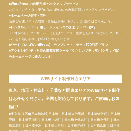
■
WordPress の自動定期 バックアップサービス
いざっていうときに安心のWordPress の自動定期 バックアップサービス
■
ホームページ保守・管理
面倒なWEBサイトの管理・更新はお任せ下さい。ご 依頼 はこちらから。
■
レンタルサーバー引越し・ドメインそのまま サーバー移行
SSL付きのレンタルサーバーにしたい! コスト削減したい! 等でレンタルサー
バーを引越しされるお客様が増えています。
■
ワードプレス(WordPress) テンプレート テーマTCD利用プラン
■
アクセシビリティ対応の閲覧支援ツール『やさしいブラウザ』(クラウド版)
をホームページに導入しよう!
WEBサイト制作対応エリア
東京、埼玉・神奈川・千葉など関東エリアのWEBサイト制作
はお任せください。全国も対応しております。ご依頼はお気
軽に!
■東京都23 区■[日本橋地域]
日本橋
| 日本橋大伝馬町 | 日本橋蛎殻町 | 日本橋
兜町 | 日本橋茅場町 | 日本橋小網町 | 日本橋小伝馬町 | 日本橋小舟町 | 日本
橋富沢町 | 日本橋中洲 |
日本橋人形町
| 日本橋箱崎町 | 日本橋浜町 | 日本橋