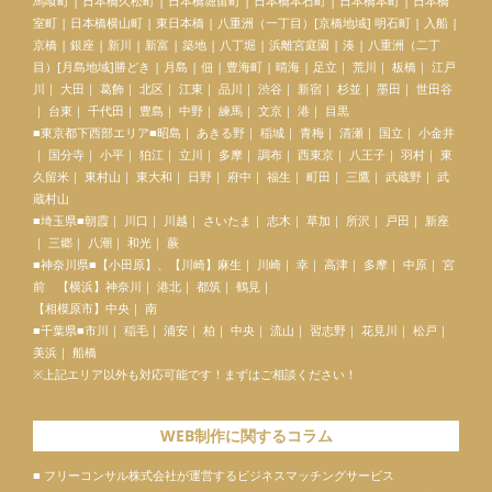
馬喰町 | 日本橋久松町 | 日本橋堀留町 | 日本橋本石町 | 日本橋本町 | 日本橋
室町 | 日本橋横山町 | 東日本橋 | 八重洲（一丁目）[京橋地域] 明石町 | 入船 |
京橋 | 銀座 | 新川 | 新富 | 築地 | 八丁堀 | 浜離宮庭園 | 湊 | 八重洲（二丁
目）[月島地域]勝どき | 月島 | 佃 | 豊海町 | 晴海 | 足立｜ 荒川｜ 板橋｜ 江戸
川｜ 大田｜ 葛飾｜ 北区｜ 江東｜ 品川｜ 渋谷｜ 新宿｜ 杉並｜ 墨田｜ 世田谷
｜ 台東｜ 千代田｜ 豊島｜ 中野｜ 練馬｜ 文京｜ 港｜ 目黒
■東京都下西部エリア■昭島｜ あきる野｜ 稲城｜ 青梅｜ 清瀬｜ 国立｜ 小金井
｜ 国分寺｜ 小平｜ 狛江｜ 立川｜ 多摩｜ 調布｜ 西東京｜ 八王子｜ 羽村｜ 東
久留米｜ 東村山｜ 東大和｜ 日野｜ 府中｜ 福生｜ 町田｜ 三鷹｜ 武蔵野｜ 武
蔵村山
■埼玉県■朝霞｜ 川口｜ 川越｜ さいたま｜ 志木｜ 草加｜ 所沢｜ 戸田｜ 新座
｜ 三郷｜ 八潮｜ 和光｜ 蕨
■神奈川県■【
小田原
】、【川崎】麻生｜ 川崎｜ 幸｜ 高津｜ 多摩｜ 中原｜ 宮
前 【横浜】神奈川｜ 港北｜ 都筑｜ 鶴見｜
【相模原市】中央｜ 南
■千葉県■市川｜ 稲毛｜ 浦安｜ 柏｜ 中央｜ 流山｜ 習志野｜ 花見川｜ 松戸｜
美浜｜ 船橋
※上記エリア以外も対応可能です！まずはご相談ください！
WEB制作に関するコラム
■ フリーコンサル株式会社が運営するビジネスマッチングサービス