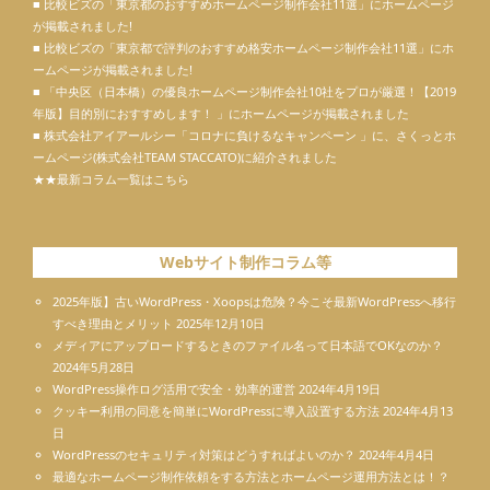
■ 比較ビズの「東京都のおすすめホームページ制作会社11選」にホームページ
が掲載されました!
■ 比較ビズの「東京都で評判のおすすめ格安ホームページ制作会社11選」にホ
ームページが掲載されました!
■ 「中央区（日本橋）の優良ホームページ制作会社10社をプロが厳選！【2019
年版】目的別におすすめします！ 」にホームページが掲載されました
■ 株式会社アイアールシー「コロナに負けるなキャンペーン 」に、さくっとホ
ームページ(株式会社TEAM STACCATO)に紹介されました
★★最新コラム一覧はこちら
Webサイト制作コラム等
2025年版】古いWordPress・Xoopsは危険？今こそ最新WordPressへ移行
すべき理由とメリット
2025年12月10日
メディアにアップロードするときのファイル名って日本語でOKなのか？
2024年5月28日
WordPress操作ログ活用で安全・効率的運営
2024年4月19日
クッキー利用の同意を簡単にWordPressに導入設置する方法
2024年4月13
日
WordPressのセキュリティ対策はどうすればよいのか？
2024年4月4日
最適なホームページ制作依頼をする方法とホームページ運用方法とは！？