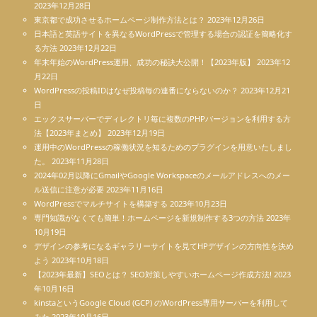
2023年12月28日
東京都で成功させるホームページ制作方法とは？
2023年12月26日
日本語と英語サイトを異なるWordPressで管理する場合の認証を簡略化す
る方法
2023年12月22日
年末年始のWordPress運用、成功の秘訣大公開！【2023年版】
2023年12
月22日
WordPressの投稿IDはなぜ投稿毎の連番にならないのか？
2023年12月21
日
エックスサーバーでディレクトリ毎に複数のPHPバージョンを利用する方
法【2023年まとめ】
2023年12月19日
運用中のWordPressの稼働状況を知るためのプラグインを用意いたしまし
た。
2023年11月28日
2024年02月以降にGmailやGoogle Workspaceのメールアドレスへのメー
ル送信に注意が必要
2023年11月16日
WordPressでマルチサイトを構築する
2023年10月23日
専門知識がなくても簡単！ホームページを新規制作する3つの方法
2023年
10月19日
デザインの参考になるギャラリーサイトを見てHPデザインの方向性を決め
よう
2023年10月18日
【2023年最新】SEOとは？ SEO対策しやすいホームページ作成方法!
2023
年10月16日
kinstaというGoogle Cloud (GCP) のWordPress専用サーバーを利用して
みた
2023年10月16日