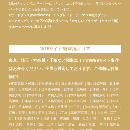
SSL付きのレンタルサーバーにしたい! コスト削減したい! 等でレンタルサー
バーを引越しされるお客様が増えています。
■
ワードプレス(WordPress) テンプレート テーマTCD利用プラン
■
アクセシビリティ対応の閲覧支援ツール『やさしいブラウザ』(クラウド版)
をホームページに導入しよう!
WEBサイト制作対応エリア
東京、埼玉・神奈川・千葉など関東エリアのWEBサイト制作
はお任せください。全国も対応しております。ご依頼はお気
軽に!
■東京都23 区■[日本橋地域]
日本橋
| 日本橋大伝馬町 | 日本橋蛎殻町 | 日本橋
兜町 | 日本橋茅場町 | 日本橋小網町 | 日本橋小伝馬町 | 日本橋小舟町 | 日本
橋富沢町 | 日本橋中洲 |
日本橋人形町
| 日本橋箱崎町 | 日本橋浜町 | 日本橋
馬喰町 | 日本橋久松町 | 日本橋堀留町 | 日本橋本石町 | 日本橋本町 | 日本橋
室町 | 日本橋横山町 | 東日本橋 | 八重洲（一丁目）[京橋地域] 明石町 | 入船 |
京橋 | 銀座 | 新川 | 新富 | 築地 | 八丁堀 | 浜離宮庭園 | 湊 | 八重洲（二丁
目）[月島地域]勝どき | 月島 | 佃 | 豊海町 | 晴海 | 足立｜ 荒川｜ 板橋｜ 江戸
川｜ 大田｜ 葛飾｜ 北区｜ 江東｜ 品川｜ 渋谷｜ 新宿｜ 杉並｜ 墨田｜ 世田谷
｜ 台東｜ 千代田｜ 豊島｜ 中野｜ 練馬｜ 文京｜ 港｜ 目黒