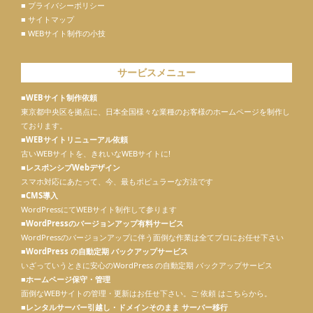
■ プライバシーポリシー
■ サイトマップ
■ WEBサイト制作の小技
サービスメニュー
■WEBサイト制作依頼
東京都中央区を拠点に、日本全国様々な業種のお客様のホームページを制作し
ております。
■WEBサイトリニューアル依頼
古いWEBサイトを、きれいなWEBサイトに!
■レスポンシブWebデザイン
スマホ対応にあたって、今、最もポピュラーな方法です
■CMS導入
WordPressにてWEBサイト制作して参ります
■
WordPressのバージョンアップ有料サービス
WordPressのバージョンアップに伴う面倒な作業は全てプロにお任せ下さい
■
WordPress の自動定期 バックアップサービス
いざっていうときに安心のWordPress の自動定期 バックアップサービス
■
ホームページ保守・管理
面倒なWEBサイトの管理・更新はお任せ下さい。ご 依頼 はこちらから。
■
レンタルサーバー引越し・ドメインそのまま サーバー移行