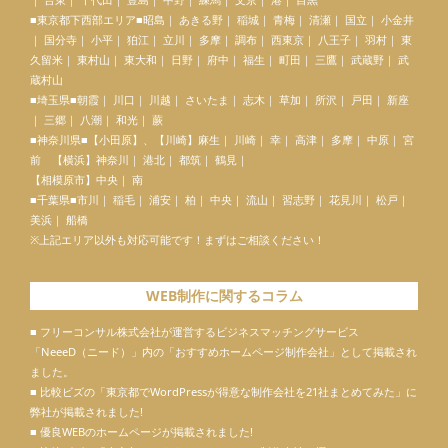
■東京都下西部エリア■昭島｜ あきる野｜ 稲城｜ 青梅｜ 清瀬｜ 国立｜ 小金井
｜ 国分寺｜ 小平｜ 狛江｜ 立川｜ 多摩｜ 調布｜ 西東京｜ 八王子｜ 羽村｜ 東
久留米｜ 東村山｜ 東大和｜ 日野｜ 府中｜ 福生｜ 町田｜ 三鷹｜ 武蔵野｜ 武
蔵村山
■埼玉県■朝霞｜ 川口｜ 川越｜ さいたま｜ 志木｜ 草加｜ 所沢｜ 戸田｜ 新座
｜ 三郷｜ 八潮｜ 和光｜ 蕨
■神奈川県■【
小田原
】、【川崎】麻生｜ 川崎｜ 幸｜ 高津｜ 多摩｜ 中原｜ 宮
前 【横浜】神奈川｜ 港北｜ 都筑｜ 鶴見｜
【相模原市】中央｜ 南
■千葉県■市川｜ 稲毛｜ 浦安｜ 柏｜ 中央｜ 流山｜ 習志野｜ 花見川｜ 松戸｜
美浜｜ 船橋
※上記エリア以外も対応可能です！まずはご相談ください！
WEB制作に関するコラム
■ フリーコンサル株式会社が運営するビジネスマッチングサービス
「
NeeeD（ニード）
」内の「
おすすめホームページ制作会社
」として掲載され
ました。
■ 比較ビズの「東京都でWordPressが得意な制作会社を21社まとめてみた」に
弊社が掲載されました!
■ 優良WEBのホームページが掲載されました!