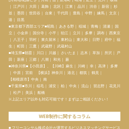
｜ 江戸川｜ 大田｜ 葛飾｜ 北区｜ 江東｜ 品川｜ 渋谷｜ 新宿｜ 杉
並｜ 墨田｜ 世田谷｜ 台東｜ 千代田｜ 豊島｜ 中野｜ 練馬｜ 文京｜
港｜ 目黒
■東京都下西部エリア■昭島｜ あきる野｜ 稲城｜ 青梅｜ 清瀬｜ 国
立｜ 小金井｜ 国分寺｜ 小平｜ 狛江｜ 立川｜ 多摩｜ 調布｜ 西東京
｜ 八王子｜ 羽村｜ 東久留米｜ 東村山｜ 東大和｜ 日野｜ 府中｜ 福
生｜ 町田｜ 三鷹｜ 武蔵野｜ 武蔵村山
■埼玉県■朝霞｜ 川口｜ 川越｜ さいたま｜ 志木｜ 草加｜ 所沢｜ 戸
田｜ 新座｜ 三郷｜ 八潮｜ 和光｜ 蕨
■神奈川県■【
小田原
】、【川崎】麻生｜ 川崎｜ 幸｜ 高津｜ 多摩
｜ 中原｜ 宮前 【横浜】神奈川｜ 港北｜ 都筑｜ 鶴見｜
【相模原市】中央｜ 南
■千葉県■市川｜ 稲毛｜ 浦安｜ 柏｜ 中央｜ 流山｜ 習志野｜ 花見川
｜ 松戸｜ 美浜｜ 船橋
※上記エリア以外も対応可能です！まずはご相談ください！
WEB制作に関するコラム
■ フリーコンサル株式会社が運営するビジネスマッチングサービス