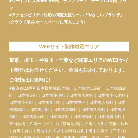
■
ワードプレス(WordPress) テンプレート テーマTCD利用プラ
ン
■
アクセシビリティ対応の閲覧支援ツール『やさしいブラウザ』
(クラウド版)をホームページに導入しよう!
WEBサイト制作対応エリア
東京、埼玉・神奈川・千葉など関東エリアのWEBサイ
ト制作はお任せください。全国も対応しております。
ご依頼はお気軽に!
■東京都23 区■[日本橋地域]
日本橋
| 日本橋大伝馬町 | 日本橋蛎殻
町 | 日本橋兜町 | 日本橋茅場町 | 日本橋小網町 | 日本橋小伝馬町 |
日本橋小舟町 | 日本橋富沢町 | 日本橋中洲 |
日本橋人形町
| 日本
橋箱崎町 | 日本橋浜町 | 日本橋馬喰町 | 日本橋久松町 | 日本橋堀
留町 | 日本橋本石町 | 日本橋本町 | 日本橋室町 | 日本橋横山町 |
東日本橋 | 八重洲（一丁目）[京橋地域] 明石町 | 入船 | 京橋 | 銀座
| 新川 | 新富 | 築地 | 八丁堀 | 浜離宮庭園 | 湊 | 八重洲（二丁目）
[月島地域]勝どき | 月島 | 佃 | 豊海町 | 晴海 | 足立｜ 荒川｜ 板橋