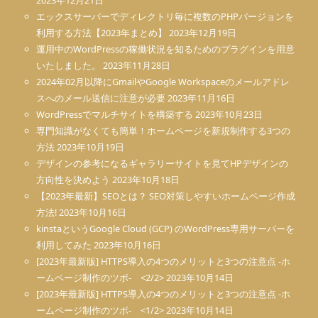
2023年12月21日
エックスサーバーでディレクトリ毎に複数のPHPバージョンを
利用する方法【2023年まとめ】
2023年12月19日
運用中のWordPressの稼働状況を知るためのプラグインを用意
いたしました。
2023年11月28日
2024年02月以降にGmailやGoogle Workspaceのメールアドレ
スへのメール送信に注意が必要
2023年11月16日
WordPressでマルチサイトを構築する
2023年10月23日
専門知識がなくても簡単！ホームページを新規制作する3つの
方法
2023年10月19日
デザインの参考になるギャラリーサイトを見てHPデザインの
方向性を決めよう
2023年10月18日
【2023年最新】SEOとは？ SEO対策しやすいホームページ作成
方法!
2023年10月16日
kinstaというGoogle Cloud (GCP) のWordPress専用サーバーを
利用してみた
2023年10月16日
[2023年最新版] HTTPS導入の4つのメリットと3つの注意点 -ホ
ームページ制作のツボ- <2/2>
2023年10月14日
[2023年最新版] HTTPS導入の4つのメリットと3つの注意点 -ホ
ームページ制作のツボ- <1/2>
2023年10月14日