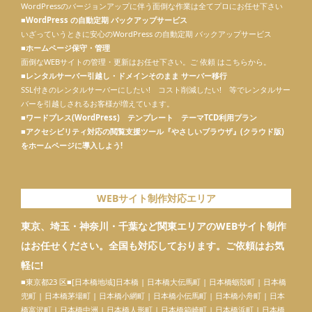
WordPressのバージョンアップに伴う面倒な作業は全てプロにお任せ下さい
■
WordPress の自動定期 バックアップサービス
いざっていうときに安心のWordPress の自動定期 バックアップサービス
■
ホームページ保守・管理
面倒なWEBサイトの管理・更新はお任せ下さい。ご 依頼 はこちらから。
■
レンタルサーバー引越し・ドメインそのまま サーバー移行
SSL付きのレンタルサーバーにしたい! コスト削減したい! 等でレンタルサー
バーを引越しされるお客様が増えています。
■
ワードプレス(WordPress) テンプレート テーマTCD利用プラン
■
アクセシビリティ対応の閲覧支援ツール『やさしいブラウザ』(クラウド版)
をホームページに導入しよう!
WEBサイト制作対応エリア
東京、埼玉・神奈川・千葉など関東エリアのWEBサイト制作
はお任せください。全国も対応しております。ご依頼はお気
軽に!
■東京都23 区■[日本橋地域]
日本橋
| 日本橋大伝馬町 | 日本橋蛎殻町 | 日本橋
兜町 | 日本橋茅場町 | 日本橋小網町 | 日本橋小伝馬町 | 日本橋小舟町 | 日本
橋富沢町 | 日本橋中洲 |
日本橋人形町
| 日本橋箱崎町 | 日本橋浜町 | 日本橋