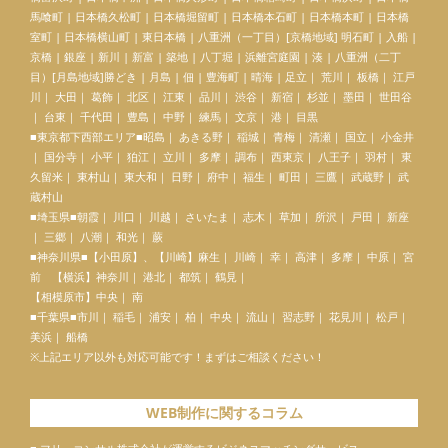
馬喰町 | 日本橋久松町 | 日本橋堀留町 | 日本橋本石町 | 日本橋本町 | 日本橋
室町 | 日本橋横山町 | 東日本橋 | 八重洲（一丁目）[京橋地域] 明石町 | 入船 |
京橋 | 銀座 | 新川 | 新富 | 築地 | 八丁堀 | 浜離宮庭園 | 湊 | 八重洲（二丁
目）[月島地域]勝どき | 月島 | 佃 | 豊海町 | 晴海 | 足立｜ 荒川｜ 板橋｜ 江戸
川｜ 大田｜ 葛飾｜ 北区｜ 江東｜ 品川｜ 渋谷｜ 新宿｜ 杉並｜ 墨田｜ 世田谷
｜ 台東｜ 千代田｜ 豊島｜ 中野｜ 練馬｜ 文京｜ 港｜ 目黒
■東京都下西部エリア■昭島｜ あきる野｜ 稲城｜ 青梅｜ 清瀬｜ 国立｜ 小金井
｜ 国分寺｜ 小平｜ 狛江｜ 立川｜ 多摩｜ 調布｜ 西東京｜ 八王子｜ 羽村｜ 東
久留米｜ 東村山｜ 東大和｜ 日野｜ 府中｜ 福生｜ 町田｜ 三鷹｜ 武蔵野｜ 武
蔵村山
■埼玉県■朝霞｜ 川口｜ 川越｜ さいたま｜ 志木｜ 草加｜ 所沢｜ 戸田｜ 新座
｜ 三郷｜ 八潮｜ 和光｜ 蕨
■神奈川県■【
小田原
】、【川崎】麻生｜ 川崎｜ 幸｜ 高津｜ 多摩｜ 中原｜ 宮
前 【横浜】神奈川｜ 港北｜ 都筑｜ 鶴見｜
【相模原市】中央｜ 南
■千葉県■市川｜ 稲毛｜ 浦安｜ 柏｜ 中央｜ 流山｜ 習志野｜ 花見川｜ 松戸｜
美浜｜ 船橋
※上記エリア以外も対応可能です！まずはご相談ください！
WEB制作に関するコラム