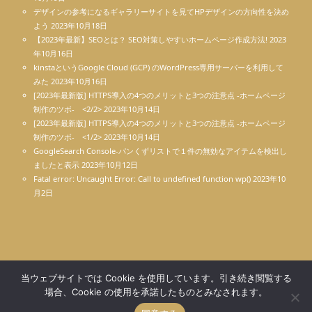
デザインの参考になるギャラリーサイトを見てHPデザインの方向性を決め
よう
2023年10月18日
【2023年最新】SEOとは？ SEO対策しやすいホームページ作成方法!
2023
年10月16日
kinstaというGoogle Cloud (GCP) のWordPress専用サーバーを利用して
みた
2023年10月16日
[2023年最新版] HTTPS導入の4つのメリットと3つの注意点 -ホームページ
制作のツボ- <2/2>
2023年10月14日
[2023年最新版] HTTPS導入の4つのメリットと3つの注意点 -ホームページ
制作のツボ- <1/2>
2023年10月14日
GoogleSearch Console-パンくずリストで１件の無効なアイテムを検出し
ましたと表示
2023年10月12日
Fatal error: Uncaught Error: Call to undefined function wp()
2023年10
月2日
当ウェブサイトでは Cookie を使用しています。引き続き閲覧する
Copyright © さくっとホームページ作成東京 All Rights Reserved.
場合、Cookie の使用を承諾したものとみなされます。