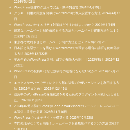
2024年5月28日
WordPress操作ログ活用で安全・効率的運営
2024年4月19日
クッキー利用の同意を簡単にWordPressに導入設置する方法
2024年4月13
日
WordPressのセキュリティ対策はどうすればよいのか？
2024年4月4日
最適なホームページ制作依頼をする方法とホームページ運用方法とは！？
2023年12月28日
東京都で成功させるホームページ制作方法とは？
2023年12月26日
日本語と英語サイトを異なるWordPressで管理する場合の認証を簡略化す
る方法
2023年12月22日
年末年始のWordPress運用、成功の秘訣大公開！【2023年版】
2023年12
月22日
WordPressの投稿IDはなぜ投稿毎の連番にならないのか？
2023年12月21
日
エックスサーバーでディレクトリ毎に複数のPHPバージョンを利用する方
法【2023年まとめ】
2023年12月19日
運用中のWordPressの稼働状況を知るためのプラグインを用意いたしまし
た。
2023年11月28日
2024年02月以降にGmailやGoogle Workspaceのメールアドレスへのメー
ル送信に注意が必要
2023年11月16日
WordPressでマルチサイトを構築する
2023年10月23日
専門知識がなくても簡単！ホームページを新規制作する3つの方法
2023年
10月19日